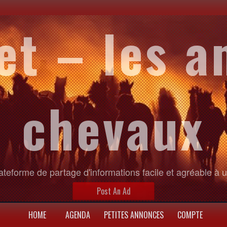
et – les a
chevaux
ateforme de partage d'informations facile et agréable à ut
Post An Ad
HOME
AGENDA
PETITES ANNONCES
COMPTE