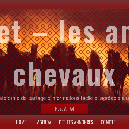
et – les a
chevaux
ateforme de partage d'informations facile et agréable à ut
Post An Ad
HOME
AGENDA
PETITES ANNONCES
COMPTE