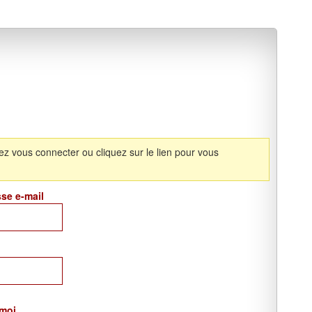
ez vous connecter ou cliquez sur le lien pour vous
sse e-mail
 moi